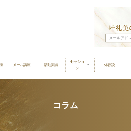
セッショ
座
メール講座
活動実績
体験談
ン
コラム