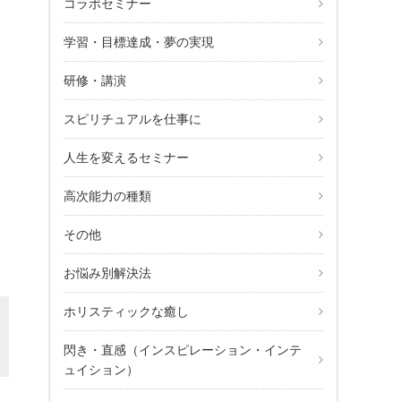
コラボセミナー
学習・目標達成・夢の実現
研修・講演
美の365日ワンネス実践メール講座
スピリチュアルを仕事に
人生を変えるセミナー
高次能力の種類
その他
お悩み別解決法
ホリスティックな癒し
閃き・直感（インスピレーション・インテ
ュイション）