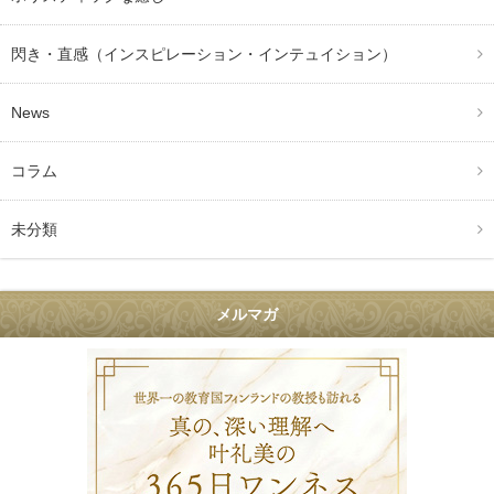
閃き・直感（インスピレーション・インテュイション）
News
コラム
未分類
メルマガ
叶礼美の36