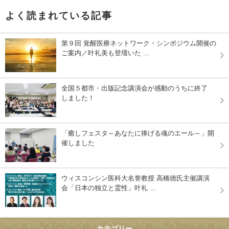
よく読まれている記事
第９回 覚醒医療ネットワーク・シンポジウム開催の
ご案内／叶礼美も登壇いた ...
全国５都市・出版記念講演会が感動のうちに終了
しました！
「癒しフェスタ～あなたに捧げる魂のエール～」開
催しました
ウィスコンシン医科大名誉教授 高橋徳氏主催講演
会「日本の独立と霊性」叶礼 ...
カテゴリー