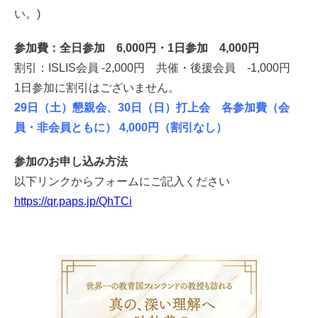
い。)
参加費：全日参加 6,000円・1日参加 4,000円
割引：ISLIS会員 -2,000円 共催・後援会員 -1,000円
1日参加に割引はございません。
29日（土）懇親会、30日（日）打上会 各参加費（会
員・非会員ともに） 4,000円（割引なし）
参加のお申し込み方法
以下リンクからフォームにご記入ください
https://qr.paps.jp/QhTCi
叶礼美の3