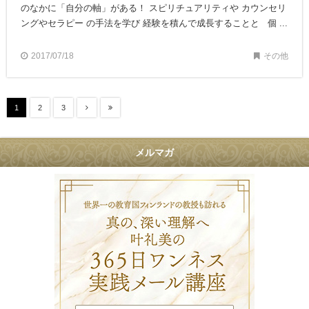
のなかに「自分の軸」がある！ スピリチュアリティや カウンセリ
ングやセラピー の手法を学び 経験を積んで成長することと 個 ...
2017/07/18
その他
1
2
3
メルマガ
叶礼美の36