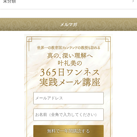
未分類
メルマガ
叶礼美の36