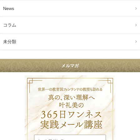
News
コラム
未分類
メルマガ
叶礼美の36