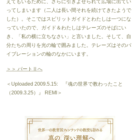
えてもいるために、さらに引きよせられて広場に出てい
ってしまいます（二人は長い間それを続けてきたようで
した）。そこではスピリットガイドとわたしは一つにな
っていたので、ガイド＆わたしはテレーズのそばにい
き、「私の横に立ちなさい」と言いました。そして、自
分たちの周りを光の輪で囲みました。テレーズはそのバ
イブレーションの輪のなかにいます。
＞＞ パートⅡへ
＜Uploaded 2009.5.15: 『魂の世界で教わったこと
（2009.3.25）』 REMI＞
叶礼美の3