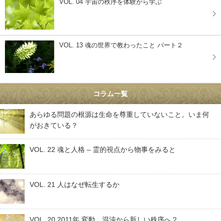
VOL. 04 宇宙の秩序を体験から学ぶ
VOL. 13 魂の世界で教わったこと パート２
コラム一覧
あらゆる問題の根源は生命を尊重していないこと。いま何
がおきている？
VOL. 22 魂と人格 – 霊的視点から物事をみると
VOL. 21 人はなぜ転生するか
VOL. 20 2011年 変動、混沌から新しい秩序へ２