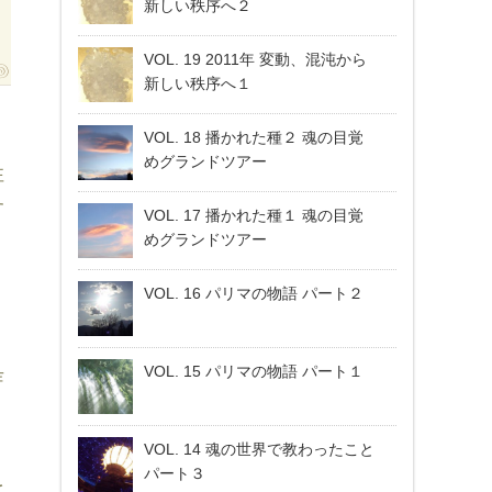
新しい秩序へ２
VOL. 19 2011年 変動、混沌から
新しい秩序へ１
VOL. 18 播かれた種２ 魂の目覚
めグランドツアー
性
す
VOL. 17 播かれた種１ 魂の目覚
めグランドツアー
VOL. 16 パリマの物語 パート２
VOL. 15 パリマの物語 パート１
芽
。
VOL. 14 魂の世界で教わったこと
パート３
を