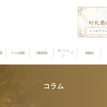
セッショ
座
メール講座
活動実績
体験談
ン
コラム