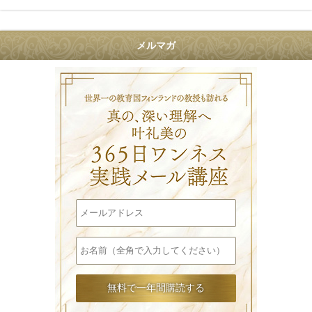
メルマガ
叶礼美の36