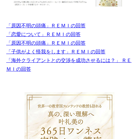
「原因不明の頭痛」ＲＥＭＩの回答
「恋愛について」ＲＥＭＩの回答
「原因不明の頭痛」ＲＥＭＩの回答
「子供がよく怪我をします」ＲＥＭＩの回答
「海外クライアントとの交渉を成功させるには？」 ＲＥ
ＭＩの回答
叶礼美の3