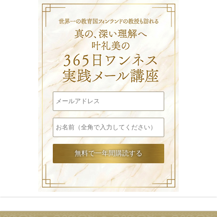
叶礼美の36