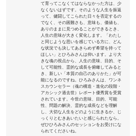
て育ってこなくてはならなかった方は、少
なくないはずです。そのような人生を振返
って、健闘してこられた日々を否定するの
でなく、その困難さも、意味も、価値も、
ありのままに見つめることができるとき、
人生の意味が大きく変化します。「わたし
と同じような思いを感じている方に、どん
な状況でも決してあきらめず希望を持って
ほしい」とひろみさんは仰います。より大
きな魂の視点から、人生の意味、目的、そ
して可能性、霊的な成長を俯瞰してみると
き、新しい「本質の自己のありかた」が可
能になるのですね。ひろみさんは、ワンネ
スカウンセラー（魂の構造・進化の段階・
アカシック過去世）レポート優秀賞を受賞
されています。今世の意味、目的、可能
性、問題の解決、霊的な成長などを理解
し、大切な人生をどのように生きるか、じ
っくりとむきあいたいと感じられたなら。
ぜひひろみさんのセッションをお受けにな
られてくださいね。