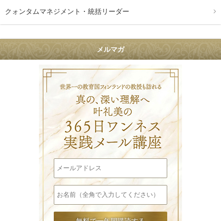
クォンタムマネジメント・統括リーダー
メルマガ
叶礼美の36