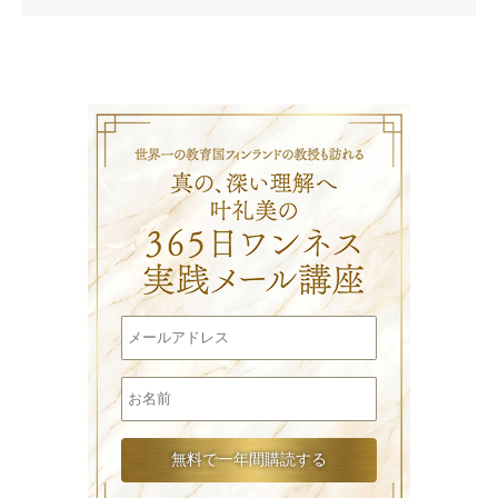
叶礼美の3