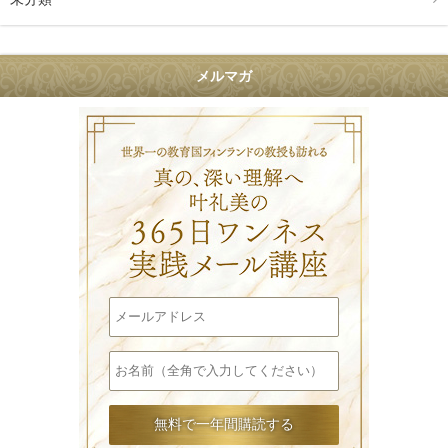
メルマガ
叶礼美の36