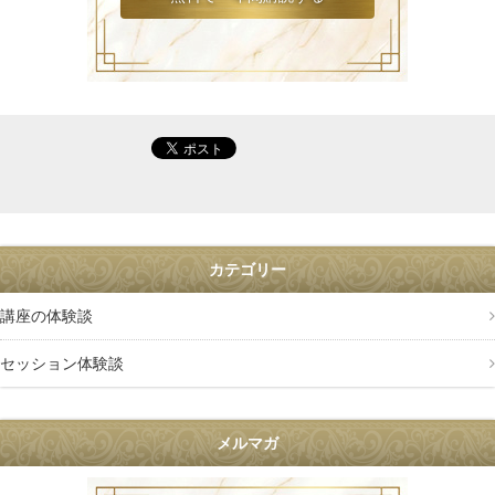
カテゴリー
講座の体験談
セッション体験談
メルマガ
叶礼美の36