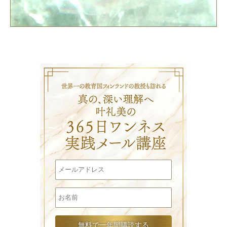
叶礼美の3