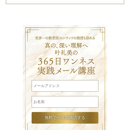
叶礼美の3