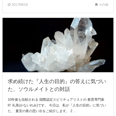
2017/08/18
その他
求め続けた『人生の目的』の答えに気づい
た、ソウルメイトとの対話
10年後も信頼される 国際認定スピリチュアリストの 教育専門家
叶 礼美(かないれみ)です。 今日は、私が『人生の目的』に気づい
た、 夏至の夜の思い出をご紹介します。 2 ...