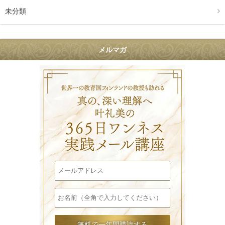
未分類
メルマガ
叶礼美の36