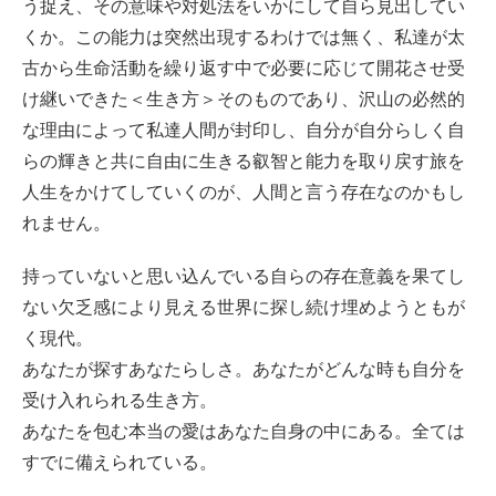
う捉え、その意味や対処法をいかにして自ら見出してい
くか。この能力は突然出現するわけでは無く、私達が太
古から生命活動を繰り返す中で必要に応じて開花させ受
け継いできた＜生き方＞そのものであり、沢山の必然的
な理由によって私達人間が封印し、自分が自分らしく自
らの輝きと共に自由に生きる叡智と能力を取り戻す旅を
人生をかけてしていくのが、人間と言う存在なのかもし
れません。
持っていないと思い込んでいる自らの存在意義を果てし
ない欠乏感により見える世界に探し続け埋めようともが
く現代。
あなたが探すあなたらしさ。あなたがどんな時も自分を
受け入れられる生き方。
あなたを包む本当の愛はあなた自身の中にある。全ては
すでに備えられている。