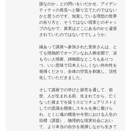
誰なのか」との問いをいだかせ、アイデン
ティティの発見へと駆り立てたのではない
かと思うのです。知覚している理想の世界
の在り方と、そうではない現実とのギャッ
プのなかで、真実はどこにあるのかと逡巡
されていたのではないででしょうか。
縁あって講座へ参加された里奈さんは、と
ても情熱的でオープンなお人柄全開で、涙
もろい人情家、姉御肌なところもありつ
つ、いい意味で日本人らしくない外向性を
発揮くださり、全体の空気を刺激し、活性
化していただきました。
そして講座での学びと探究を通して、前
世、人が生まれる前、生まれてから、亡く
なった後までを扱うスピリチュアリストと
しての意識を開発しスキルを身に着けら
れ、とくに魂の構造や今世における人生の
目標（課題）、物理的な現実社会におい
て、より本当の自分を発揮しながら生きて