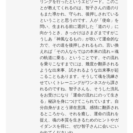
リングを行ったというエピソード。このこ
とが教えてくれるのは、智子さんの道のり
もまた導かれ、守られ、後押しされている
ということと思うのです。人が「使命」を
問い、生まれる前に選択した「道のり」に
向かうとき、きっかけはさまざまですがこ
うしあ「神風なるもの」が吹いて運命的な
力で、その道を後押しされるもの。言い換
えれば「その人ならではの本来の流れ＝魂
の軌道に乗る」ということです。その流れ
を乗りこなすまでには、幾度か翻弄される
ような出来事、試されるような出来事が起
こることもあります。そうして魂を洗練さ
せていくトレーニングがワンネスから課さ
れるのですね。智子さんも、そうした洗礼
をお受けになり「運命の流れにのって生き
る」秘訣を身につけてこられています。自
分自身がまとう潜在意識、感情に翻弄され
るところから、それを癒し、運命の流れを
捉え、魂の本質を生きるためのヒントやガ
イダンスを得に、ぜひ智子さんに会いにい
かれてくださいね。