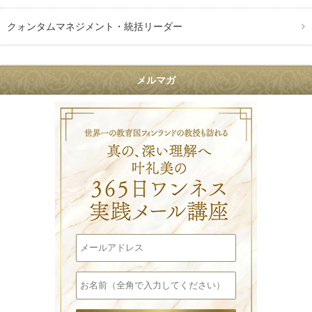
クォンタムマネジメント・統括リーダー
メルマガ
叶礼美の36