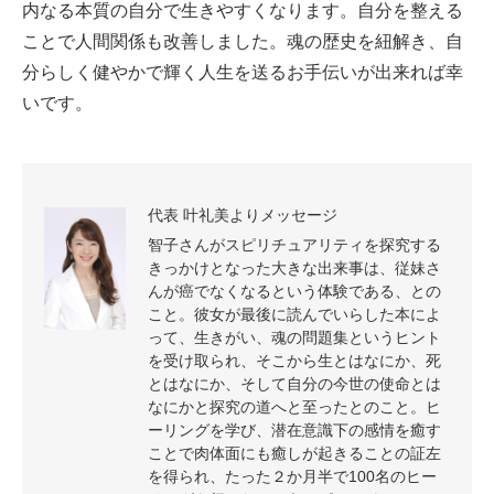
内なる本質の自分で生きやすくなります。自分を整える
ことで人間関係も改善しました。魂の歴史を紐解き、自
分らしく健やかで輝く人生を送るお手伝いが出来れば幸
いです。
代表 叶礼美よりメッセージ
智子さんがスピリチュアリティを探究する
きっかけとなった大きな出来事は、従妹さ
んが癌でなくなるという体験である、との
こと。彼女が最後に読んでいらした本によ
って、生きがい、魂の問題集というヒント
を受け取られ、そこから生とはなにか、死
とはなにか、そして自分の今世の使命とは
なにかと探究の道へと至ったとのこと。ヒ
ーリングを学び、潜在意識下の感情を癒す
ことで肉体面にも癒しが起きることの証左
を得られ、たった２か月半で100名のヒー