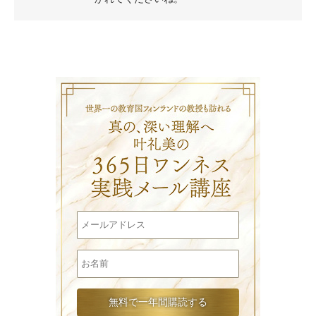
叶礼美の3