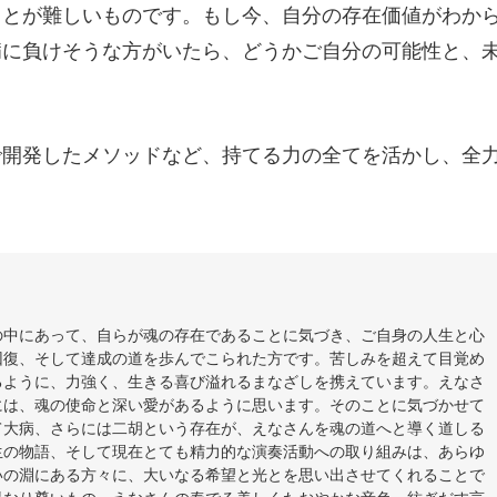
ことが難しいものです。もし今、自分の存在価値がわか
病に負けそうな方がいたら、どうかご自分の可能性と、
で開発したメソッドなど、持てる力の全てを活かし、全
の中にあって、自らが魂の存在であることに気づき、ご自身の人生と心
回復、そして達成の道を歩んでこられた方です。苦しみを超えて目覚め
るように、力強く、生きる喜び溢れるまなざしを携えています。えなさ
には、魂の使命と深い愛があるように思います。そのことに気づかせて
て大病、さらには二胡という存在が、えなさんを魂の道へと導く道しる
生の物語、そして現在とても精力的な演奏活動への取り組みは、あらゆ
いの淵にある方々に、大いなる希望と光とを思い出させてくれることで