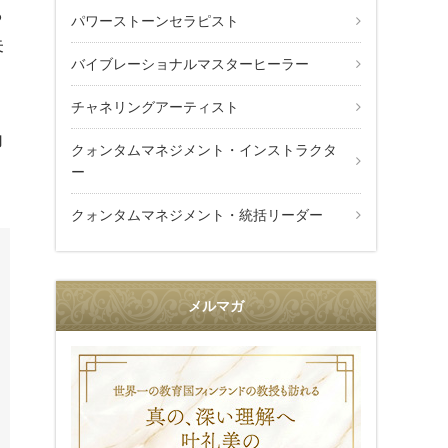
ら
パワーストーンセラピスト
未
バイブレーショナルマスターヒーラー
チャネリングアーティスト
力
クォンタムマネジメント・インストラクタ
ー
クォンタムマネジメント・統括リーダー
メルマガ
叶礼美の36