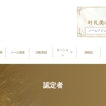
セッショ
座
メール講座
活動実績
体験談
ン
認定者