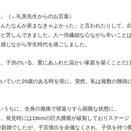
す。（←礼美先生からのお言葉）
あんたなんか産まなきゃよかった」と言われたりして、
かと苦しんできました。人一倍繊細な心ながら辛いこと
と感じながら学生時代を過ごしました。
と。子供のいる、愛にあふれた温かい家庭を築くことだ
いていた29歳のある時を境に、突然、私は複数の難病
いうちに、全身の激痛で寝返りすら困難な状態に。
。発見時には18cmの巨大腫瘍が破裂しておりステージ
時新婚でしたが、子宮摘出を余儀なくされ、子供を持つ