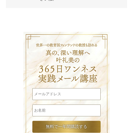
叶礼美の3