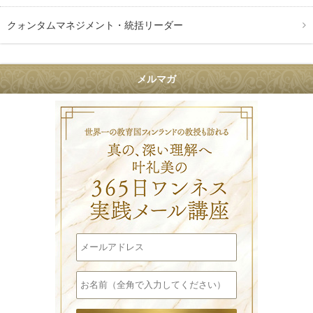
クォンタムマネジメント・統括リーダー
メルマガ
叶礼美の36