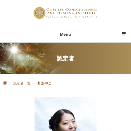
Menu
認定者
認定者一覧
滝 あやこ