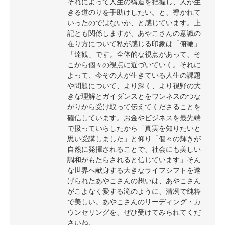
それによって人生の構造を把握し、人が生
きる道のりを手助けしたい。と、導かれて
いったのではないか、と感じています。上
記とも関係しますが、あやこさんの意識の
在り方について私が感じる印象は「俯瞰」
「達観」です。全体的な視点があって、そ
こから個々の視点に近づいていく。それに
よって、今その人が生きている人生の課題
や問題について、より深く、より視野の大
きな理解とガイダンスとをワンネスのつな
がりから受け取って伝えてくださることを
確信しています。お金やビジネスを最先端
で扱っていらしたから「真実を知りたいと
思い受講しました」と仰り「個々の輝きが
自然に発揮されることで、社会にも美しい
調和がもたらされると信じています」そん
な世界へ献身する大きなライフシフトを遂
げられたあやこさんの想いは、あやこさん
がこよなく愛する滝のように、清冽で純粋
で美しい。あやこさんのリーディング・カ
ウンセリングを、ぜひ受けてみられてくだ
さいね。